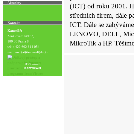
Aktuality
(ICT) od roku 2001. H
středních firem, dále pa
Kontakt
ICT. Dále se zabýváme
Kancelář:
LENOVO, DELL, Micros
Zenklova 614/162,
180 00 Praha 8
MikroTik a HP. Těšíme
tel: + 420 602 614 054
mail: mail(at)it-consult(dot)cz
IT Consult
TeamViewer